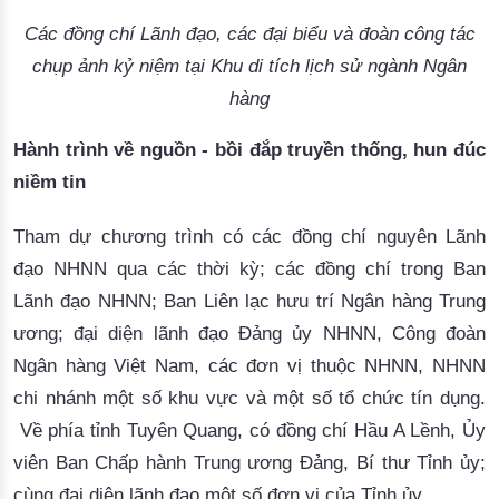
Các đồng chí Lãnh đạo, các đại biểu và đoàn công tác
chụp ảnh kỷ niệm tại Khu di tích lịch sử ngành Ngân
hàng
Hành trình về nguồn - bồi đắp truyền thống, hun đúc
niềm tin
Tham dự chương trình có các đồng chí nguyên
L
ãnh
đạo NHNN qua các thời kỳ; các đồng chí trong Ban
Lãnh đạo NHNN; Ban Liên lạc hưu trí Ngân hàng Trung
ương; đại diện
l
ãnh đạo Đảng ủy NHNN, Công đoàn
Ngân hàng Việt Nam
,
các đơn vị thuộc NHNN, NHNN
chi nhánh một số khu vực
và
một số tổ chức tín dụng.
Về phía
tỉnh Tuyên Quang,
có đồng chí Hầu A Lềnh, Ủy
viên Ban Chấp hành Trung ương Đảng, Bí thư Tỉnh ủy
;
cùng đại diện lãnh đạo một số đơn vị của Tỉnh ủy.