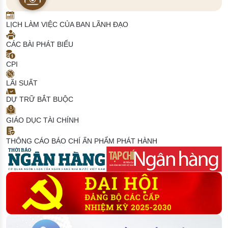
LỊCH LÀM VIỆC CỦA BAN LÃNH ĐẠO
CÁC BÀI PHÁT BIỂU
CPI
LÃI SUẤT
DỰ TRỮ BẮT BUỘC
GIÁO DỤC TÀI CHÍNH
THÔNG CÁO BÁO CHÍ
ẤN PHẨM PHÁT HÀNH