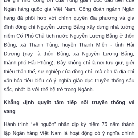
Để ghi nhớ công ơn của Tổng giám đốc đầu tiên của
Ngân hàng quốc gia Việt Nam, Công đoàn ngành Ngân
hàng đã phối hợp với chính quyền địa phương và gia
đình đồng chí Nguyễn Lương Bằng xây dựng nhà tưởng
niệm Cố Phó Chủ tịch nước Nguyễn Lương Bằng ở thôn
Đông, xã Thanh Tùng, huyện Thanh Miện - tỉnh Hải
Dương (nay là thôn Đông, xã Nguyễn Lương Bằng,
thành phố Hải Phòng). Đây không chỉ là nơi
lưu giữ,
giới
thiệu thân thế, sự nghiệp của đồng chí
mà còn
là
địa chỉ
văn hóa tiêu biểu
có
ý nghĩa giáo dục
truyền thống
sâu
sắc, nhất là với thế hệ trẻ
trong Ngành.
Khẳng định quyết tâm tiếp nối truyền thống vẻ
vang
H
ành trình
“về nguồn”
nhân dịp kỷ niệm 75 năm thành
lập Ngân hàng Việt Nam là hoạt động có ý nghĩa chính