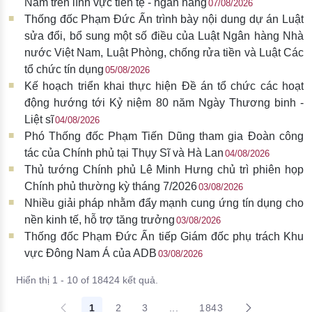
Nam trên lĩnh vực tiền tệ - ngân hàng
07/08/2026
Thống đốc Phạm Đức Ấn trình bày nội dung dự án Luật
sửa đổi, bổ sung một số điều của Luật Ngân hàng Nhà
nước Việt Nam, Luật Phòng, chống rửa tiền và Luật Các
tổ chức tín dụng
05/08/2026
Kế hoạch triển khai thực hiện Đề án tổ chức các hoạt
động hướng tới Kỷ niệm 80 năm Ngày Thương binh -
Liệt sĩ
04/08/2026
Phó Thống đốc Phạm Tiến Dũng tham gia Đoàn công
tác của Chính phủ tại Thụy Sĩ và Hà Lan
04/08/2026
Thủ tướng Chính phủ Lê Minh Hưng chủ trì phiên họp
Chính phủ thường kỳ tháng 7/2026
03/08/2026
Nhiều giải pháp nhằm đẩy mạnh cung ứng tín dụng cho
nền kinh tế, hỗ trợ tăng trưởng
03/08/2026
Thống đốc Phạm Đức Ấn tiếp Giám đốc phụ trách Khu
vực Đông Nam Á của ADB
03/08/2026
Hiển thị 1 - 10 of 18424 kết quả.
1
2
3
...
1843