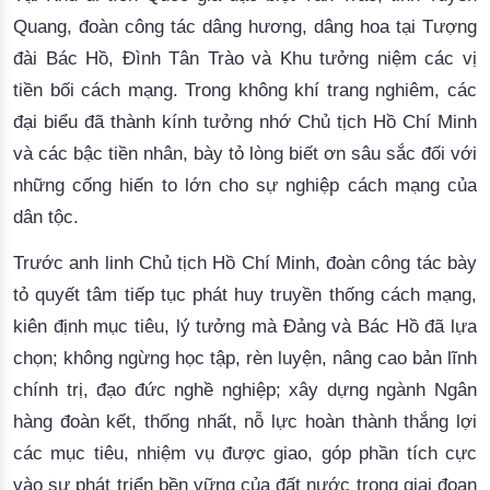
Quang,
đoàn công tác dâng hương, dâng hoa tại Tượng
đài Bác Hồ, Đình Tân Trào và Khu tưởng niệm các vị
tiền bối cách mạng. Trong không khí trang nghiêm, các
đại biểu đã thành kính tưởng nhớ Chủ tịch Hồ Chí Minh
và các bậc tiền nhân, bày tỏ lòng biết ơn sâu sắc đối với
những cống hiến to lớn cho sự nghiệp cách mạng của
dân tộc.
Trước
anh linh
Chủ tịch Hồ Chí Minh,
đ
oàn
công tác
bày
tỏ quyết tâm tiếp tục phát huy truyền thống cách mạng,
kiên định mục tiêu, lý tưởng mà Đảng và Bác Hồ đã lựa
chọn; không ngừng học tập, rèn luyện, nâng cao bản lĩnh
chính trị, đạo đức nghề nghiệp
; xây dựng ngành
Ngân
hàng đoàn kết, thống nhất, nỗ lực hoàn thành thắng lợi
các mục tiêu, nhiệm vụ được giao, góp phần tích cực
vào sự phát triển bền vững của đất nước trong giai đoạn