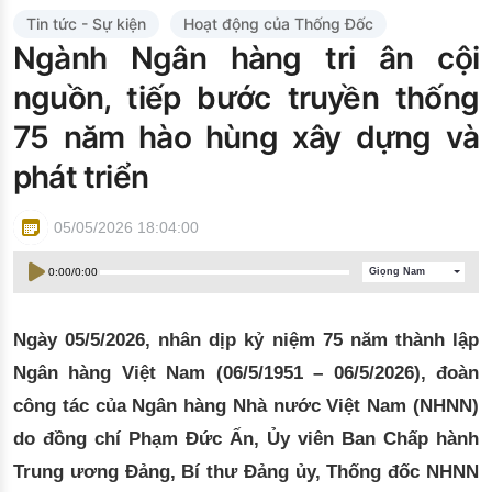
Đào tạo ISO
Tin tức - Sự kiện
Hoạt động của Thống Đốc
Ngành Ngân hàng tri ân cội
nguồn, tiếp bước truyền thống
75 năm hào hùng xây dựng và
phát triển
05/05/2026 18:04:00
0:00
/
0:00
Giọng Nam
Ngày
0
5/5/2026, nhân dịp kỷ niệm 75 năm thành lập
Ngân hàng Việt Nam (
0
6/5/1951 –
0
6/5/2026), đoàn
công tác của Ngân hàng Nhà nước Việt Nam (NHNN)
do đồng chí Phạm Đức Ấn, Ủy viên Ban Chấp hành
Trung ương Đảng, Bí thư Đảng ủy, Thống đốc NHNN