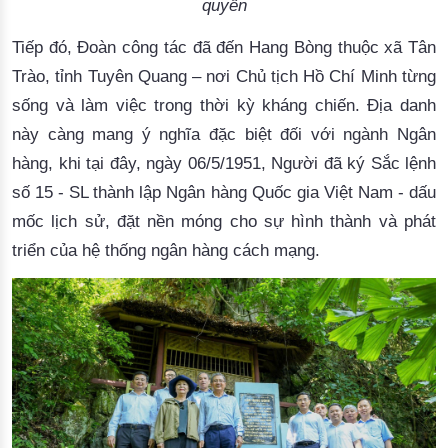
quyền
Tiếp đó,
Đ
oàn
công tác
đã đến Hang Bòng thuộc xã Tân
Trào, tỉnh Tuyên Quang – nơi Chủ tịch Hồ Chí Minh
từng
sống và làm việc trong thời kỳ kháng chiến.
Địa danh
này càng mang ý nghĩa đặc biệt đối với ngành Ngân
hàng, khi tại đây, ngày
0
6/5/1951,
Người
đã ký Sắc lệnh
số 15
- SL thành lập
Ngân hàng Quốc gia Việt Nam
- dấu
mốc lịch sử, đặt nền móng
cho sự hình thành và phát
triển của hệ thống ngân hàng cách mạng.