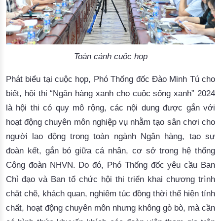
Toàn cảnh cuộc họp
Phát biểu tại cuộc họp, Phó Thống đốc Đào Minh Tú 
cho 
biết, hội thi 
“
Ngân hàng xanh cho cuộc sống xanh
”
 2024 
là hội thi 
có quy mô
 rộng, các nội dung
được 
gắn
 với 
hoạt động
 chuyên môn nghiệp vụ 
nhằm tạo
 sân chơi cho 
người lao động trong 
toàn ngành Ngân hàng,
 tạo sự 
đoàn kết
, gắn bó
 giữa cá nhân, cơ sở trong hệ thống 
Công đoàn NHVN.
Do đó, 
Phó Thống đốc yêu cầu Ban
Chỉ đạo và Ban tổ chức
 hội thi
 triển khai 
chương trình 
chặt chẽ
, khách quan, 
nghiêm túc
 đồng thời
 thể hiện tính 
chất, hoạt động chuyên môn nhưng không gò bò, mà cần 