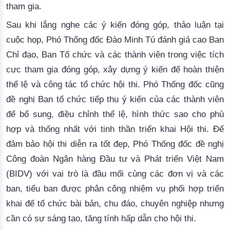
tham gia
.
Sau khi lắng nghe các ý kiến đóng góp, thảo luận tại 
cuộc họp, 
Phó Thống đốc 
Đào Minh Tú
 đánh giá cao Ban 
Chỉ đạo, Ban Tổ chức và các thành viên trong việc tích 
cực tham gia đóng góp, xây dựng ý kiến để hoàn thiện 
thể lệ và công tác tổ chức hội thi. Phó Thống đốc cũng
đề nghị
 Ban tổ chức tiếp thu ý kiến của các thành viên 
để bổ sung, điều chỉnh 
thể lệ, hình thức
 sao cho phù 
hợp và thống nhất với tinh thần triển khai Hội thi
.
 Để 
đảm bảo hội thi diễn ra tốt đẹp, Phó Thống đốc đề nghị 
Công đoàn 
Ngân hàng Đầu tư và Phát triển Việt Nam
(BIDV) với vai trò là đầu mối cùng các đơn vị và các
ban, tiểu ban được phân công nhiệm vụ
phối hợp triển
khai để
 tổ chức bài bản, chu đáo, chuyên nghiệp nhưng 
cần có sự sáng tạo, tăng tính hấp dẫn cho 
hội
 thi
. 