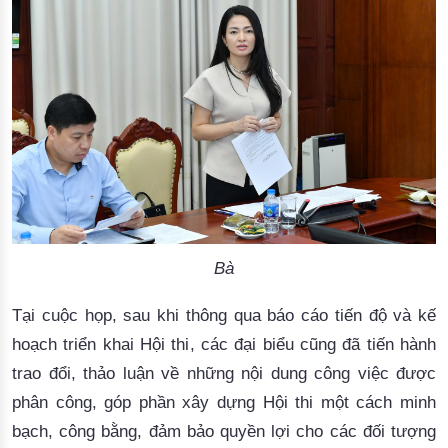
Bà
Tại cuộc họp, 
s
au khi thông qua 
báo cáo
 tiến độ và kế 
hoạch
triển
 khai
Hội thi
, các 
đại
 b
iểu
 cũng
đã
tiến hành 
trao đổi, 
thảo luận
 về những nội dung công việc được 
phân công
, góp phần xây dựng Hội thi một cách minh
bạch, công bằng, đảm bảo quyền lợi cho các đối tượng