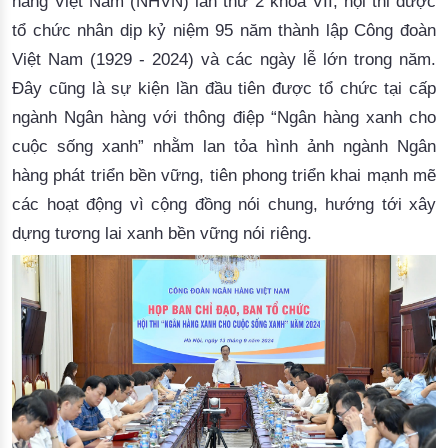
hàng Việt Nam (NHVN) lần thứ 2 khoá VII, hội thi được 
tổ chức
nhân dịp
 kỷ niệm 95 năm thành lập Công đoàn 
Việt Nam (1929
-
2024)
 và các ngày lễ lớn trong năm
.
Đây cũng là
 sự kiện lần đầu tiên được tổ chức tại cấp 
ngành Ngân hàng với
 thông điệp “Ngân hàng xanh cho 
cuộc sống xanh” 
nhằm lan tỏa
 hình ảnh ngành Ngân 
hàng phát triển bền vững, tiên phong triển khai mạnh mẽ 
các hoạt động vì cộng đồng nói chung, hướng tới xây 
dựng tương lai xanh bền vững nói riêng. 