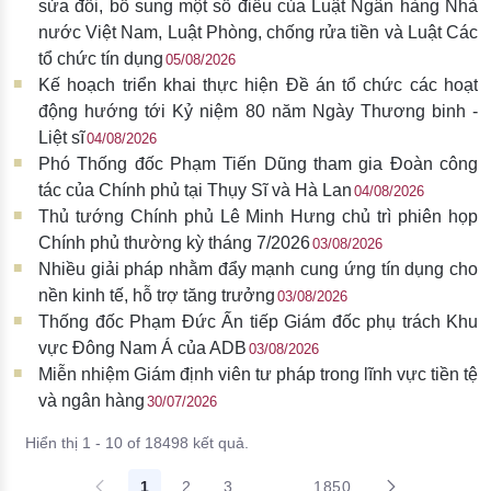
sửa đổi, bổ sung một số điều của Luật Ngân hàng Nhà
nước Việt Nam, Luật Phòng, chống rửa tiền và Luật Các
tổ chức tín dụng
05/08/2026
Kế hoạch triển khai thực hiện Đề án tổ chức các hoạt
động hướng tới Kỷ niệm 80 năm Ngày Thương binh -
Liệt sĩ
04/08/2026
Phó Thống đốc Phạm Tiến Dũng tham gia Đoàn công
tác của Chính phủ tại Thụy Sĩ và Hà Lan
04/08/2026
Thủ tướng Chính phủ Lê Minh Hưng chủ trì phiên họp
Chính phủ thường kỳ tháng 7/2026
03/08/2026
Nhiều giải pháp nhằm đẩy mạnh cung ứng tín dụng cho
nền kinh tế, hỗ trợ tăng trưởng
03/08/2026
Thống đốc Phạm Đức Ấn tiếp Giám đốc phụ trách Khu
vực Đông Nam Á của ADB
03/08/2026
Miễn nhiệm Giám định viên tư pháp trong lĩnh vực tiền tệ
và ngân hàng
30/07/2026
Hiển thị 1 - 10 of 18498 kết quả.
1
2
3
...
1850