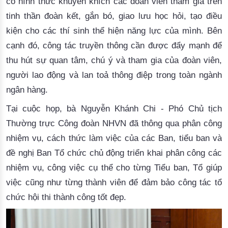
có hình thức khuyến khích các đoàn viên tham gia
 trên 
tinh thần đoàn kết, 
gắn bó, 
giao lưu học hỏi, tạo điều
kiện cho các thí sinh thể hiện năng lực của mình
.
Bên
cạnh đó
, 
công tác truyền thông 
cần được đẩy mạnh để 
thu hút sự quan tâm, chú ý
 và 
tham gia của 
đoàn viên
,
người lao động
 và
 lan toả 
thông điệp 
trong 
toàn ngành
ngân hàng
.
Tại cuộc họp, 
bà
Nguyễn Khánh Chi
 -
 Phó Chủ tịch 
Thường trực Công đoàn NHVN đã thông qua phân công 
nhiệm vụ, cách thức làm việc
 của
 các Ban
, tiểu ban
 và 
đề nghị
 Ban Tổ chức chủ động triển khai phân công các 
nhiệm vụ, công việc cụ thể cho từng Tiểu ban, Tổ giúp 
việc cũng như từng thành viên 
để đảm bảo công tác tổ
chức hội thi thành công tốt đẹp.