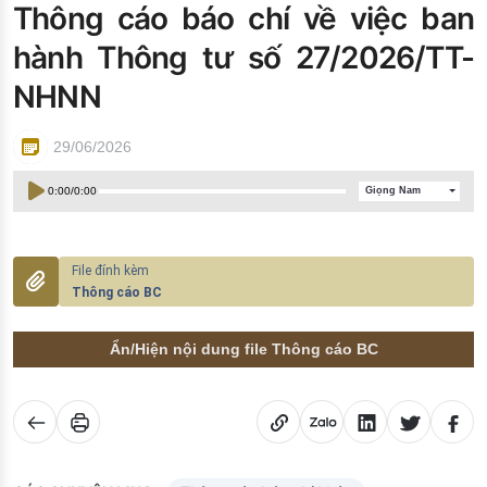
Thông cáo báo chí về việc ban
Đào tạo ISO
hành Thông tư số 27/2026/TT-
NHNN
29/06/2026
0:00
/
0:00
Giọng Nam
Thông cáo BC
Ẩn/Hiện nội dung file Thông cáo BC