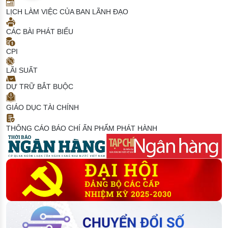
LỊCH LÀM VIỆC CỦA BAN LÃNH ĐẠO
CÁC BÀI PHÁT BIỂU
CPI
LÃI SUẤT
DỰ TRỮ BẮT BUỘC
GIÁO DỤC TÀI CHÍNH
THÔNG CÁO BÁO CHÍ
ẤN PHẨM PHÁT HÀNH